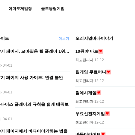
야마토게임장
골드몽릴게임
사이트
오리지널바다이야기
더보기
기 페이지, 모바일용 릴 플레이 1위…
10원야 마토
최고관리자
12-12
자
04-01
릴게임 무료머니
기 페이지 사용 가이드: 연결 불안
최고관리자
12-12
자
04-01
릴예시게임
최고관리자
12-12
다이스 플레이의 규칙을 쉽게 배워보
무료신천지게임
자
04-01
최고관리자
12-12
기 페이지에서 바다이야기하는 법을
바둑이라이브