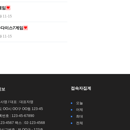
게임
자
11-15
다이스7게임
자
11-15
접속자집계
정보
회사명 / 대표 : 대표자명
오늘
도 OO시 OO구 OO동 123-45
어제
호 : 123-45-67890
최대
123-4567 팩스 : 02-123-4568
전체
고번호 : 제 OO구 - 123호