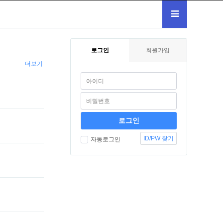
로그인
회원가입
더보기
ID/PW 찾기
자동로그인